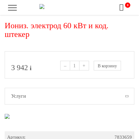
0
Иониз. электрод 60 кВт и код.
штекер
–
+
3 942
В корзину
i
Услуги
Артикул:
7833659