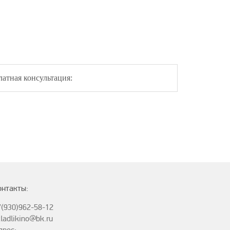
латная консультация:
онтакты:
7(930)962-58-12
ladlikino@bk.ru