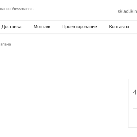
вания Viessmann в
skladliki
Доставка
Монтаж
Проектирование
Контакты
лапана
4